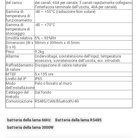
del carico
dei canali, 60A per canale, 3 canali rapidamente collegano
l'interfaccia terminale dell'uscita, 40A per canale)
Gamma di
-40 ~ +55°C (radiazione Non solare)
temperatura di
funzionamento
Gamma di
-45 ~ +70°C
temperature di
stoccaggio
Umidità relativa
5% ~ 95%RH
Dimensioni (W x
98mm x 309mm x 415mm
D x H)
Peso
9.2kg
Allarme
Undervoltage, sovratensione dell'input, temperatura
eccessiva, sovratensione dell'uscita, ecc. introdotti.
Raffreddamento
Dissipazione di calore naturale
di calore
MTBF
5 x 105 ore
Livello del IP
IP65
Modo
Palo o fissato al muro
dell'installazione
Cablaggio del
Dal fondo
metodo
Comunicazione
RS485/CAN/Bluetooth/4G
batteria della lama 66Hz
Batteria della lama RS485
batteria della lama 3000W