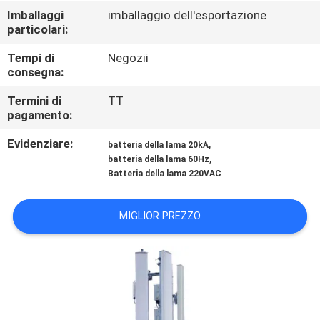
CONTROLLO
Imballaggi
imballaggio dell'esportazione
particolari:
DI
QUALITÀ
Tempi di
Negozii
consegna:
CONTATTICI
Termini di
TT
pagamento:
Evidenziare:
,
RICHIEDA
batteria della lama 20kA
,
batteria della lama 60Hz
UNA
Batteria della lama 220VAC
CITAZIONE
MIGLIOR PREZZO
MAPPA
DEL
SITO