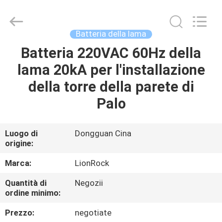
-
2026
3tech
corporate
limited.
Batteria della lama
All
Rights
Reserved.
Batteria 220VAC 60Hz della
CASA
lama 20kA per l'installazione
PRODOTTI
della torre della parete di
Palo
CIRCA
NOI
Luogo di
Dongguan Cina
origine:
GIRO
Marca:
LionRock
DELLA
Quantità di
Negozii
ordine minimo:
FABBRICA
Prezzo:
negotiate