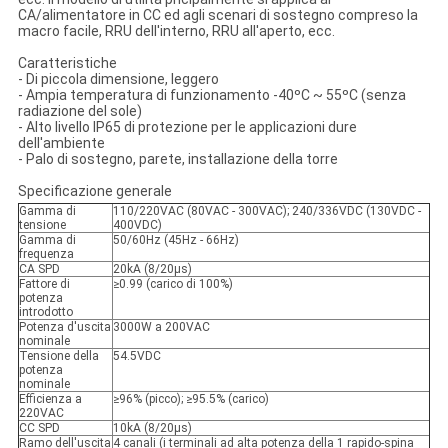
CA/alimentatore in CC ed agli scenari di sostegno compreso la
macro facile, RRU dell'interno, RRU all'aperto, ecc.
Caratteristiche
-
Di piccola dimensione, leggero
- Ampia temperatura di funzionamento -40ºC ~ 55ºC (senza
radiazione del sole)
- Alto livello IP65 di protezione per le applicazioni dure
dell'ambiente
- Palo di sostegno, parete, installazione della torre
Specificazione generale
Gamma di
110/220VAC (80VAC - 300VAC); 240/336VDC (130VDC -
tensione
400VDC)
Gamma di
50/60Hz (45Hz - 66Hz)
frequenza
CA SPD
20kA (8/20µs)
Fattore di
≥0.99 (carico di 100%)
potenza
introdotto
Potenza d'uscita
3000W a 200VAC
nominale
Tensione della
54.5VDC
potenza
nominale
Efficienza a
≥96% (picco); ≥95.5% (carico)
220VAC
CC SPD
10kA (8/20µs)
Ramo dell'uscita
4 canali (i terminali ad alta potenza della 1 rapido-spina