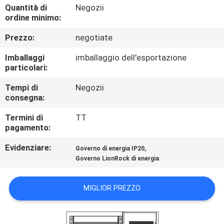
CONTROLLO
Quantità di
Negozii
ordine minimo:
DI
Prezzo:
negotiate
QUALITÀ
Imballaggi
imballaggio dell'esportazione
particolari:
CONTATTICI
Tempi di
Negozii
consegna:
RICHIEDA
Termini di
TT
UNA
pagamento:
CITAZIONE
Evidenziare:
,
Governo di energia IP20
Governo LionRock di energia
MAPPA
DEL
MIGLIOR PREZZO
SITO