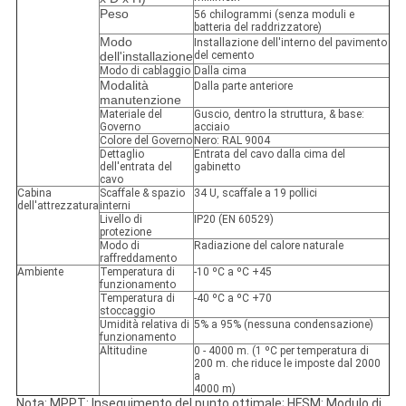
Peso
56 chilogrammi (senza moduli e
batteria del raddrizzatore)
Modo
Installazione dell'interno del pavimento
dell'installazione
del cemento
Modo di cablaggio
Dalla cima
Modalità
Dalla parte anteriore
manutenzione
Materiale del
Guscio, dentro la struttura, & base:
Governo
acciaio
Colore del Governo
Nero: RAL 9004
Dettaglio
Entrata del cavo dalla cima del
dell'entrata del
gabinetto
cavo
Cabina
Scaffale & spazio
34 U, scaffale a 19 pollici
dell'attrezzatura
interni
Livello di
IP20 (EN 60529)
protezione
Modo di
Radiazione del calore naturale
raffreddamento
Ambiente
Temperatura di
-10 ºC a ºC +45
funzionamento
Temperatura di
-40 ºC a ºC +70
stoccaggio
Umidità relativa di
5% a 95% (nessuna condensazione)
funzionamento
Altitudine
0 - 4000 m. (1 ºC per temperatura di
200 m. che riduce le imposte dal 2000
a
4000 m)
Nota: MPPT: Inseguimento del punto ottimale; HFSM: Modulo di