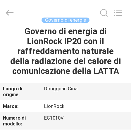
-
2026
3tech
corporate
limited.
Governo di energia
All
Rights
Reserved.
Governo di energia di
CASA
LionRock IP20 con il
PRODOTTI
raffreddamento naturale
della radiazione del calore di
CIRCA
comunicazione della LATTA
NOI
Luogo di
Dongguan Cina
origine:
GIRO
DELLA
Marca:
LionRock
FABBRICA
Numero di
EC1010V
modello: